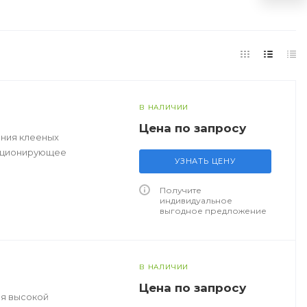
В НАЛИЧИИ
Цена по зап
р
осу
ения клееных
нкционирующее
УЗНАТЬ ЦЕНУ
Получите
индивидуальное
выгодное предложение
В НАЛИЧИИ
Цена по зап
р
осу
ся высокой