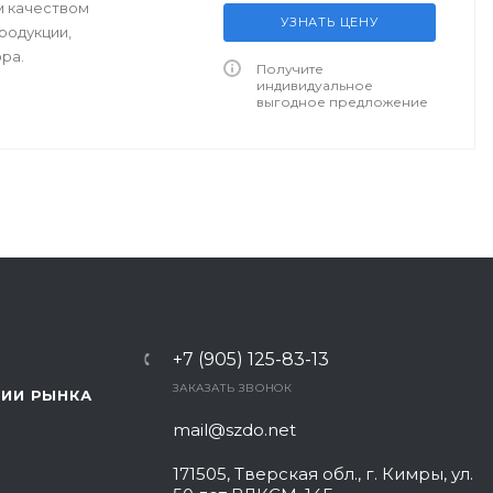
м качеством
УЗНАТЬ ЦЕНУ
родукции,
ра.
Получите
индивидуальное
выгодное предложение
+7 (905) 125-83-13
ЗАКАЗАТЬ ЗВОНОК
ИИ РЫНКА
mail@szdo.net
171505, Тверская обл., г. Кимры, ул.